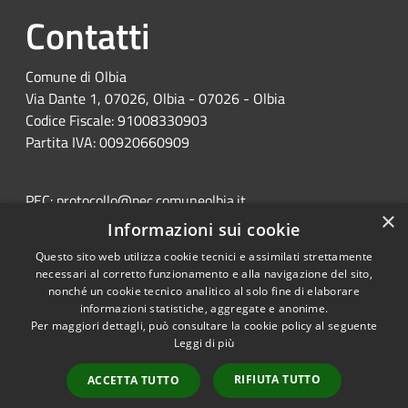
Contatti
Comune di Olbia
Via Dante 1, 07026, Olbia - 07026 - Olbia
Codice Fiscale: 91008330903
Partita IVA: 00920660909
PEC:
protocollo@pec.comuneolbia.it
×
Centralino Unico: 078952000
Informazioni sui cookie
Questo sito web utilizza cookie tecnici e assimilati strettamente
necessari al corretto funzionamento e alla navigazione del sito,
nonché un cookie tecnico analitico al solo fine di elaborare
informazioni statistiche, aggregate e anonime.
Per maggiori dettagli, può consultare la cookie policy al seguente
RSS
Copyright © 2026 • Portale
Leggi di più
Accessibilità
Opendata • Powered by
Privacy
Municipium
Accesso
•
RIFIUTA TUTTO
ACCETTA TUTTO
Cookie
redazione