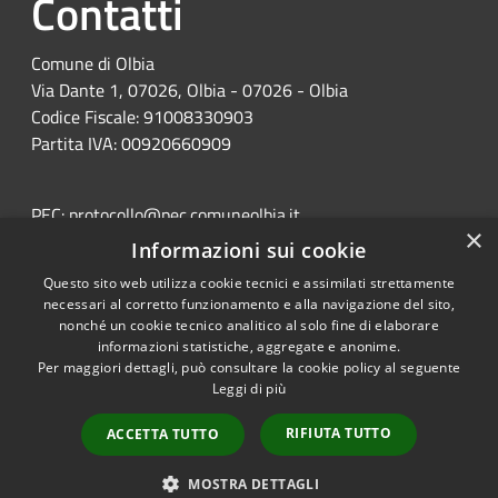
Contatti
Comune di Olbia
Via Dante 1, 07026, Olbia - 07026 - Olbia
Codice Fiscale: 91008330903
Partita IVA: 00920660909
PEC:
protocollo@pec.comuneolbia.it
×
Centralino Unico: 078952000
Informazioni sui cookie
Questo sito web utilizza cookie tecnici e assimilati strettamente
necessari al corretto funzionamento e alla navigazione del sito,
nonché un cookie tecnico analitico al solo fine di elaborare
informazioni statistiche, aggregate e anonime.
Per maggiori dettagli, può consultare la cookie policy al seguente
RSS
Copyright © 2026 • Portale
Leggi di più
Accessibilità
Opendata • Powered by
Privacy
Municipium
Accesso
•
RIFIUTA TUTTO
ACCETTA TUTTO
Cookie
redazione
Mappa del sito
MOSTRA DETTAGLI