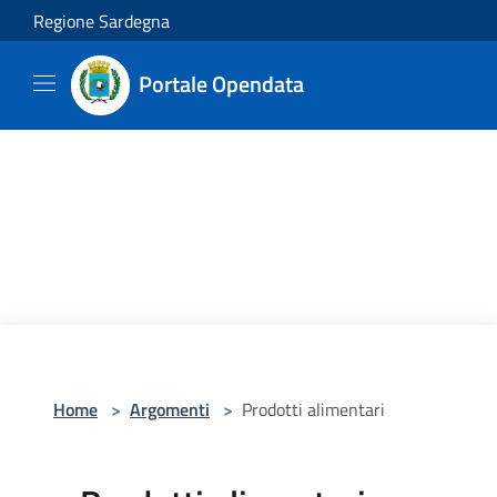
Salta al contenuto principale
Regione Sardegna
Portale Opendata
Home
>
Argomenti
>
Prodotti alimentari